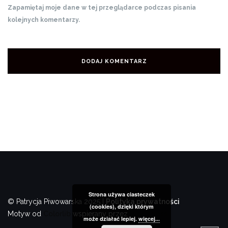
Zapamiętaj moje dane w tej przeglądarce podczas pisania
kolejnych komentarzy.
Strona używa ciasteczek
© Patrycja Piwowarska 2025 |
Polityka prywatności
(cookies), dzięki którym
Motyw od
Colorlib
wspierany przez
WordPress
może działać lepiej.
więcej...