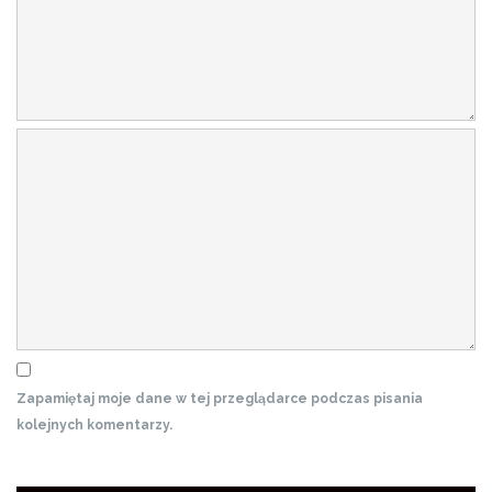
Zapamiętaj moje dane w tej przeglądarce podczas pisania
kolejnych komentarzy.