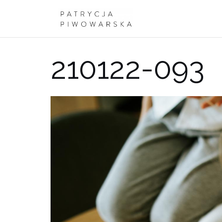
Przejdź
do
treści
210122-093