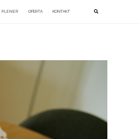
P L E N E R
OFERTA
KONTAKT