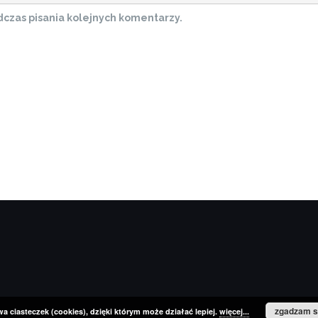
czas pisania kolejnych komentarzy.
zgadzam s
a ciasteczek (cookies), dzięki którym może działać lepiej.
więcej...