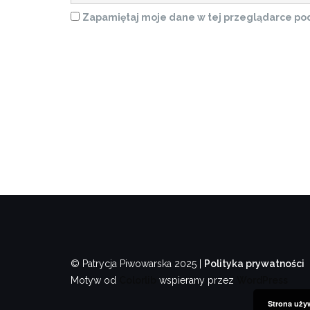
Zapamiętaj moje dane w tej przeglądarce pod
© Patrycja Piwowarska 2025 |
Polityka prywatności
Motyw od
Colorlib
wspierany przez
WordPress
Strona używ