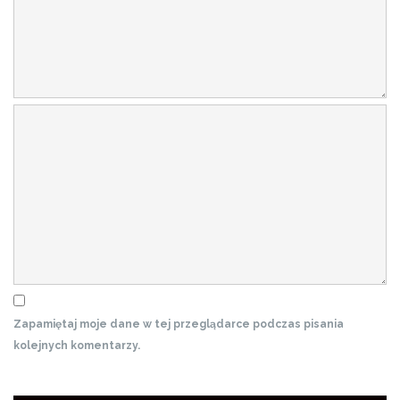
Zapamiętaj moje dane w tej przeglądarce podczas pisania
kolejnych komentarzy.