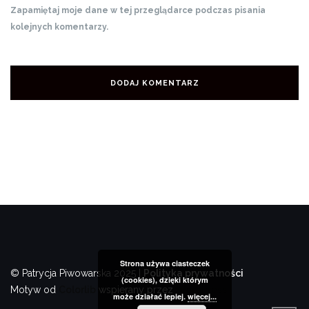
Zapamiętaj moje dane w tej przeglądarce podczas pisania
kolejnych komentarzy.
Strona używa ciasteczek
© Patrycja Piwowarska 2025 |
Polityka prywatności
(cookies), dzięki którym
Motyw od
Colorlib
wspierany przez
WordPress
może działać lepiej.
więcej...