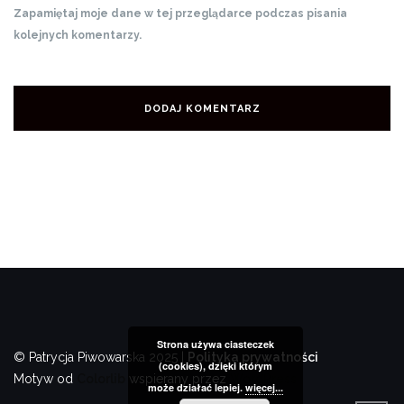
Zapamiętaj moje dane w tej przeglądarce podczas pisania
kolejnych komentarzy.
Strona używa ciasteczek
© Patrycja Piwowarska 2025 |
Polityka prywatności
(cookies), dzięki którym
Motyw od
Colorlib
wspierany przez
WordPress
może działać lepiej.
więcej...