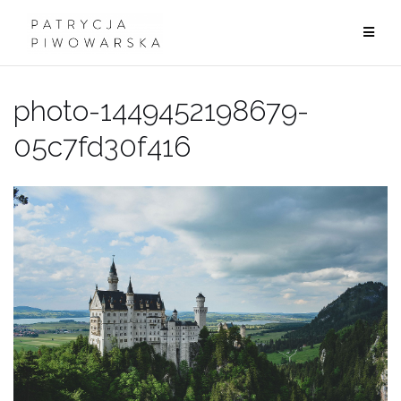
Przejdź
do
treści
photo-1449452198679-
05c7fd30f416