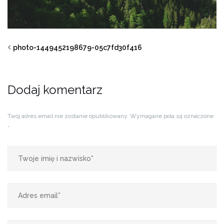
photo-1449452198679-05c7fd30f416
Dodaj komentarz
Twój adres email nie zostanie opublikowany.
Wymagane pola są oznaczone
*