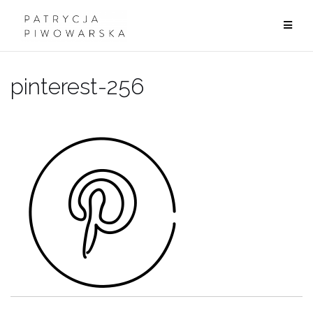
Przejdź
do
treści
pinterest-256