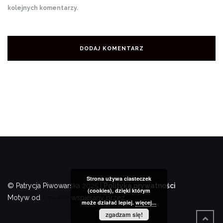
kolejnych komentarzy.
Strona używa ciasteczek
© Patrycja Piwowarska 2025 |
Polityka prywatności
(cookies), dzięki którym
Motyw od
Colorlib
wspierany przez
WordPress
może działać lepiej.
więcej...
zgadzam się!